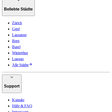
Beliebte Städte
Zürich
Genf
Lausanne
Bern
Basel
Winterthur
Lugano
Alle Städte
Support
Kontakt
Hilfe & FAQ
Impressum