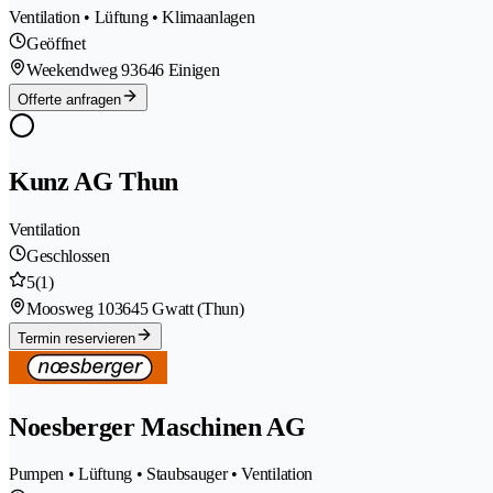
Ventilation • Lüftung • Klimaanlagen
Geöffnet
Weekendweg 9
3646 Einigen
Offerte anfragen
Kunz AG Thun
Ventilation
Geschlossen
5
(1)
Moosweg 10
3645 Gwatt (Thun)
Termin reservieren
Noesberger Maschinen AG
Pumpen • Lüftung • Staubsauger • Ventilation