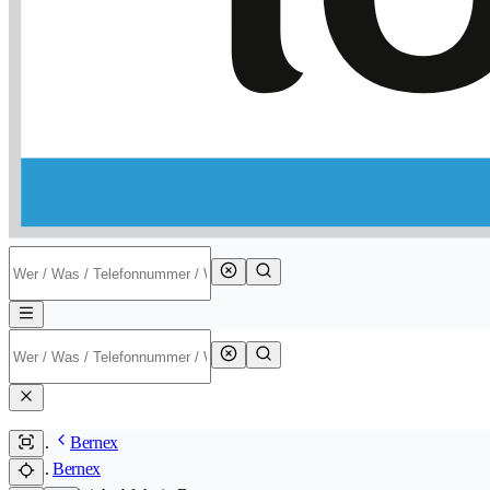
Bernex
Bernex