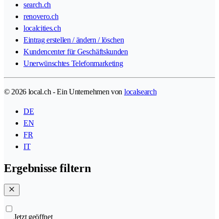
search.ch
renovero.ch
localcities.ch
Eintrag erstellen / ändern / löschen
Kundencenter für Geschäftskunden
Unerwünschtes Telefonmarketing
© 2026 local.ch - Ein Unternehmen von
localsearch
DE
EN
FR
IT
Ergebnisse filtern
Jetzt geöffnet