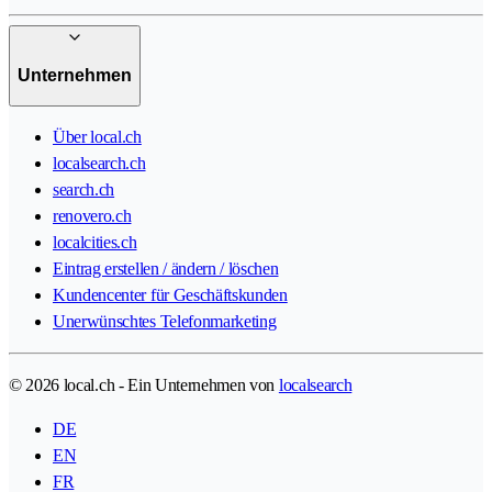
Unternehmen
Über local.ch
localsearch.ch
search.ch
renovero.ch
localcities.ch
Eintrag erstellen / ändern / löschen
Kundencenter für Geschäftskunden
Unerwünschtes Telefonmarketing
© 2026 local.ch - Ein Unternehmen von
localsearch
DE
EN
FR