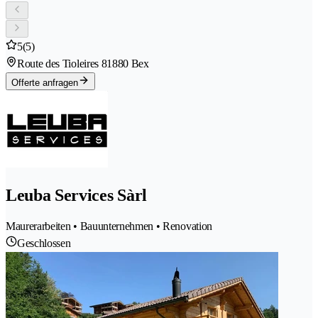
5
(5)
Route des Tioleires 8
1880 Bex
Offerte anfragen
Leuba Services Sàrl
Maurerarbeiten • Bauunternehmen • Renovation
Geschlossen