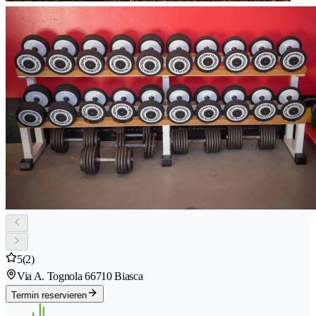
5
(2)
Via A. Tognola 6
6710 Biasca
Termin reservieren