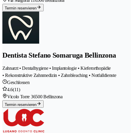
Via Magoria 11
6500 Bellinzona
Termin reservieren
Dentista Stefano Somaruga Bellinzona
Zahnarzt • Dentalhygiene • Implantologie • Kieferorthopädie
• Rekonstruktive Zahnmedizin • Zahnbleaching • Notfalldienste
Geschlossen
4.6
(11)
Vicolo Torre 3
6500 Bellinzona
Termin reservieren