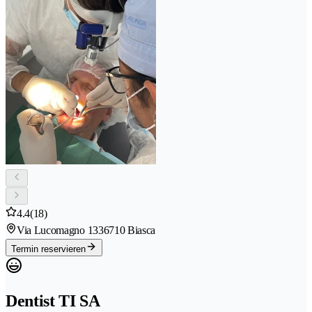
4.4
(18)
Via Lucomagno 133
6710 Biasca
Termin reservieren
Dentist TI SA