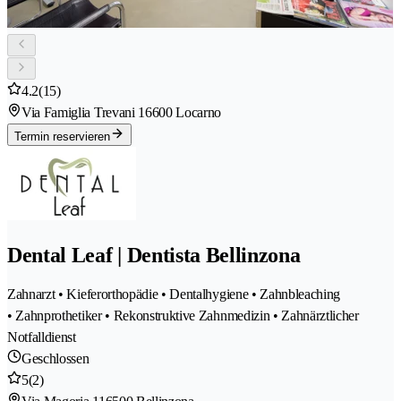
4.2
(15)
Via Famiglia Trevani 1
6600 Locarno
Termin reservieren
Dental Leaf | Dentista Bellinzona
Zahnarzt • Kieferorthopädie • Dentalhygiene • Zahnbleaching
• Zahnprothetiker • Rekonstruktive Zahnmedizin • Zahnärztlicher
Notfalldienst
Geschlossen
5
(2)