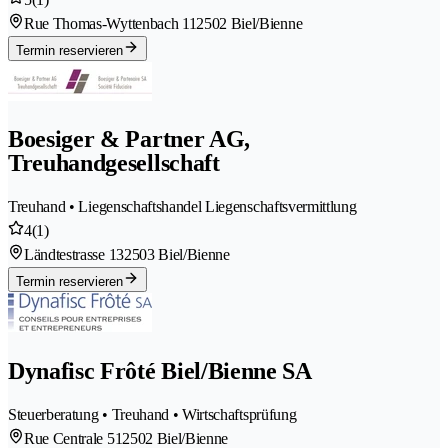
Rue Thomas-Wyttenbach 11
2502 Biel/Bienne
Termin reservieren
Boesiger & Partner AG,
Treuhandgesellschaft
Treuhand • Liegenschaftshandel Liegenschaftsvermittlung
4
(1)
Ländtestrasse 13
2503 Biel/Bienne
Termin reservieren
Dynafisc Frôté Biel/Bienne SA
Steuerberatung • Treuhand • Wirtschaftsprüfung
Rue Centrale 51
2502 Biel/Bienne