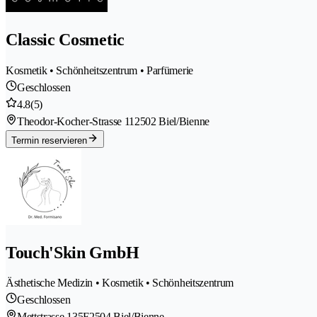
Classic Cosmetic
Kosmetik • Schönheitszentrum • Parfümerie
Geschlossen
4.8
(5)
Theodor-Kocher-Strasse 11
2502 Biel/Bienne
Termin reservieren
Touch'Skin GmbH
Ästhetische Medizin • Kosmetik • Schönheitszentrum
Geschlossen
Mettstrasse 135F
2504 Biel/Bienne