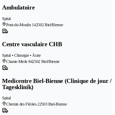
Ambulatoire
Spital
Pont-du-Moulin 14
2502 Biel/Bienne
Centre vasculaire CHB
Spital • Chirurgie • Ärzte
Chante-Merle 84
2502 Biel/Bienne
Medicentre Biel-Bienne (Clinique de jour /
Tagesklinik)
Spital
Chemin des Fléoles 2
2503 Biel-Bienne