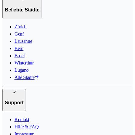
Beliebte Städte
Zürich
Genf
Lausanne
Bern
Basel
Winterthur
Lugano
Alle Städte
Support
Kontakt
Hilfe & FAQ
Impressum