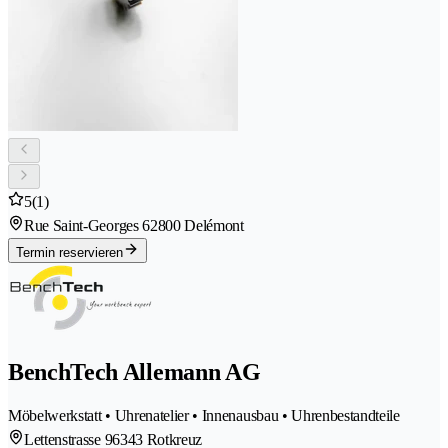
5
(1)
Rue Saint-Georges 6
2800 Delémont
Termin reservieren
BenchTech Allemann AG
Möbelwerkstatt • Uhrenatelier • Innenausbau • Uhrenbestandteile
Lettenstrasse 9
6343 Rotkreuz