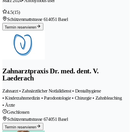
März 2024
• Anonymous user
4.5
(15)
Schützenmattstrasse 61
4051 Basel
Termin reservieren
Zahnarztpraxis Dr. med. dent. V.
Laederach
Zahnarzt • Zahnärztlicher Notfalldienst • Dentalhygiene
• Kinderzahnmedizin • Parodontologie • Chirurgie • Zahnbleaching
• Ärzte
Geschlossen
Schützenmattstrasse 67
4051 Basel
Termin reservieren