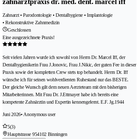
zahnarztpraxis dr. med. dent. marcel iff
Zahnarzt • Parodontologie • Dentalhygiene • Implantologie
• Rekonstruktive Zahnmedizin
Geschlossen
Eine ausgezeichnete Praxis!
Seit vielen Jahren wurde ich sowohl von Herrn Dr. Marcel Iff, der
Dentalhygienikerin Frau J.Jonovic, Frau J.Nikic, der guten Fee in dieser
Praxis sowie der kompletten Crew stets top behandelt. Herrn Dr. Iff
wünsche ich für seinen wohlverdienten Ruhestand nur das BESTE.
Der gleiche Wunsch gilt dem neuen Aerzteteam mit den bisherigen
Mitarbeiterinnen. Mit Frau Dr. J.Ettmayer habe ich bereits eine
kompetente Zahnärztin und Expertin kennengelernt. E.F. Jg.1944
Juni 2026
• Anonymous user
5
(3)
Hauptstrasse 95
4102 Binningen