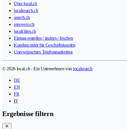
Über local.ch
localsearch.ch
search.ch
renovero.ch
localcities.ch
Eintrag erstellen / ändern / löschen
Kundencenter für Geschäftskunden
Unerwünschtes Telefonmarketing
© 2026 local.ch - Ein Unternehmen von
localsearch
DE
EN
FR
IT
Ergebnisse filtern