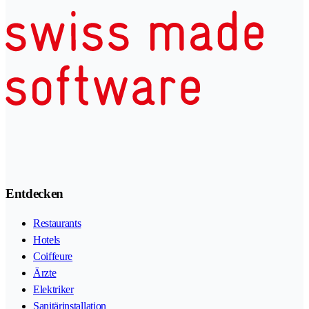
Entdecken
Restaurants
Hotels
Coiffeure
Ärzte
Elektriker
Sanitärinstallation