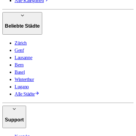
Alle Kategorien
Beliebte Städte
Zürich
Genf
Lausanne
Bern
Basel
Winterthur
Lugano
Alle Städte
Support