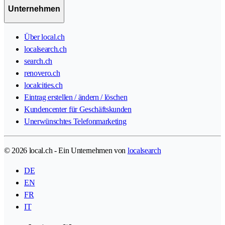
Unternehmen
Über local.ch
localsearch.ch
search.ch
renovero.ch
localcities.ch
Eintrag erstellen / ändern / löschen
Kundencenter für Geschäftskunden
Unerwünschtes Telefonmarketing
© 2026 local.ch - Ein Unternehmen von
localsearch
DE
EN
FR
IT