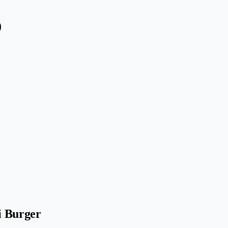
)
i Burger