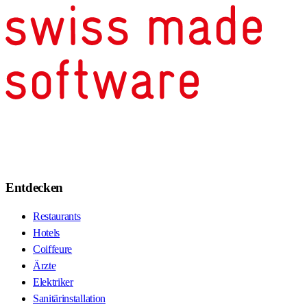
Entdecken
Restaurants
Hotels
Coiffeure
Ärzte
Elektriker
Sanitärinstallation