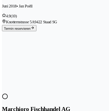
Juni 2018
• Jan Poëll
4.9
(10)
Knotternstrasse 5A
9422 Staad SG
Termin reservieren
Marchioro Fischhandel AG