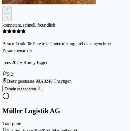
kompetent, schnell, freundlich
Besten Dank für Eure tolle Unterstützung und die angenehme
Zusammenarbeit
mars 2025
• Ronny Egger
5
(2)
Bietingerstrasse 98A
8240 Thayngen
Termin reservieren
Müller Logistik AG
Transporte
Neugrütstrasse 3
9430 St. Margrethen SG