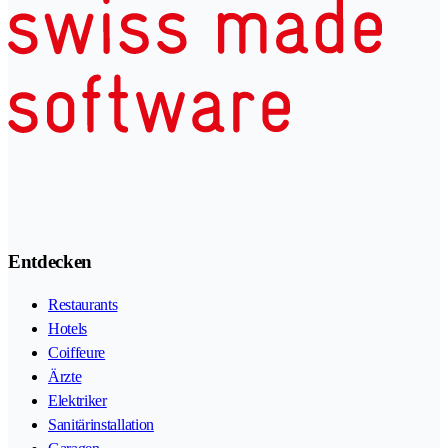
Entdecken
Restaurants
Hotels
Coiffeure
Ärzte
Elektriker
Sanitärinstallation