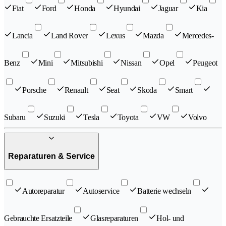
Fiat
Ford
Honda
Hyundai
Jaguar
Kia
Lancia
Land Rover
Lexus
Mazda
Mercedes-
Benz
Mini
Mitsubishi
Nissan
Opel
Peugeot
Porsche
Renault
Seat
Skoda
Smart
Subaru
Suzuki
Tesla
Toyota
VW
Volvo
Reparaturen & Service
Autoreparatur
Autoservice
Batterie wechseln
Gebrauchte Ersatzteile
Glasreparaturen
Hol- und