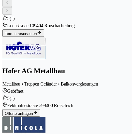
5
(1)
Lochstrasse 10
9404 Rorschacherberg
Termin reservieren
Hofer AG Metallbau
Metallbau • Treppen Geländer • Balkonverglasungen
Geöffnet
5
(1)
Feldmühlestrasse 29
9400 Rorschach
Offerte anfragen