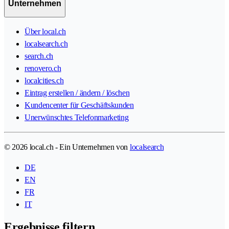
Unternehmen
Über local.ch
localsearch.ch
search.ch
renovero.ch
localcities.ch
Eintrag erstellen / ändern / löschen
Kundencenter für Geschäftskunden
Unerwünschtes Telefonmarketing
© 2026 local.ch - Ein Unternehmen von
localsearch
DE
EN
FR
IT
Ergebnisse filtern