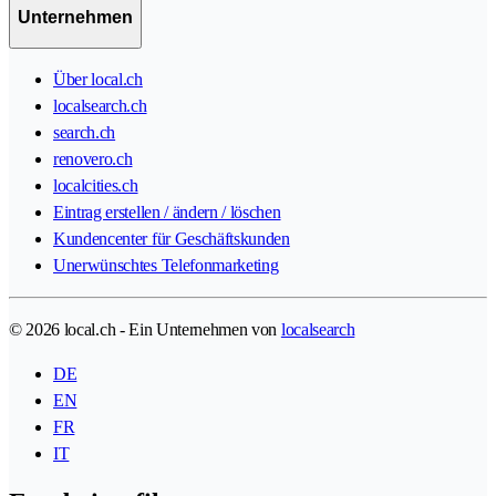
Unternehmen
Über local.ch
localsearch.ch
search.ch
renovero.ch
localcities.ch
Eintrag erstellen / ändern / löschen
Kundencenter für Geschäftskunden
Unerwünschtes Telefonmarketing
© 2026 local.ch - Ein Unternehmen von
localsearch
DE
EN
FR
IT