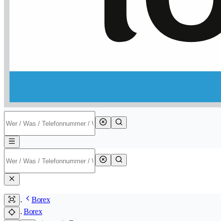
Borex
Borex