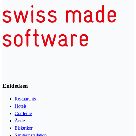
Entdecken
Restaurants
Hotels
Coiffeure
Ärzte
Elektriker
Sanitärinstallation