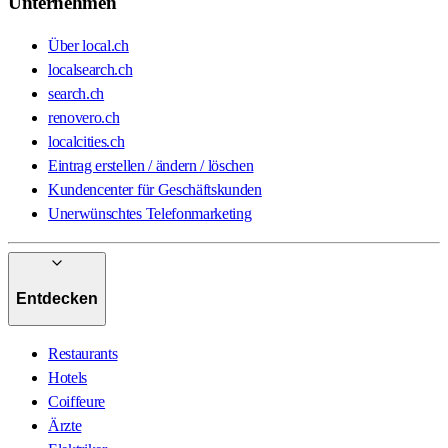
Unternehmen
Über local.ch
localsearch.ch
search.ch
renovero.ch
localcities.ch
Eintrag erstellen / ändern / löschen
Kundencenter für Geschäftskunden
Unerwünschtes Telefonmarketing
Entdecken
Restaurants
Hotels
Coiffeure
Ärzte