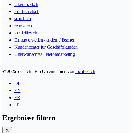
Über local.ch
localsearch.ch
search.ch
renovero.ch
localcities.ch
Eintrag erstellen / ändern / löschen
Kundencenter für Geschäftskunden
Unerwünschtes Telefonmarketing
© 2026 local.ch - Ein Unternehmen von
localsearch
DE
EN
FR
IT
Ergebnisse filtern