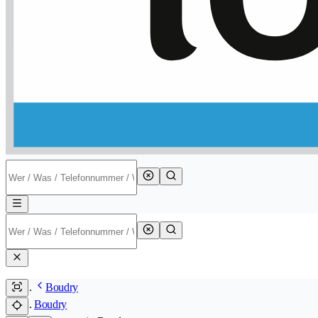
Boudry
Boudry