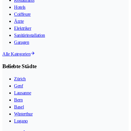
Restaurants
Hotels
Coiffeure
Ärzte
Elektriker
Sanitärinstallation
Garagen
Alle Kategorien
Beliebte Städte
Zürich
Genf
Lausanne
Bern
Basel
Winterthur
Lugano