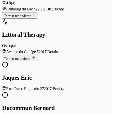
4.8
(4)
Faubourg du Lac 42
2502 Biel/Bienne
Termin reservieren
Littoral Therapy
Osteopathie
Avenue du Collège 5
2017 Boudry
Termin reservieren
Jaques Eric
Rue Oscar-Huguenin 27
2017 Boudry
Ducommun Bernard