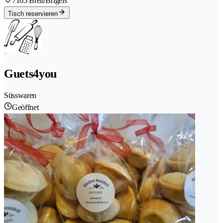
7165 Breil/Brigels
Tisch reservieren
Guets4you
Süsswaren
Geöffnet