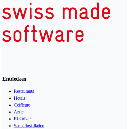
Entdecken
Restaurants
Hotels
Coiffeure
Ärzte
Elektriker
Sanitärinstallation