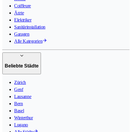
Coiffeure
Ärzte
Elektriker
Sanitärinstallation
Garagen
Alle Kategorien
Beliebte Städte
Zürich
Genf
Lausanne
Bern
Basel
Winterthur
Lugano
Alle Städte