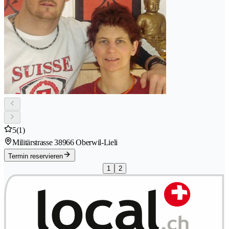
5
(1)
Militärstrasse 3
8966 Oberwil-Lieli
Termin reservieren
1
2