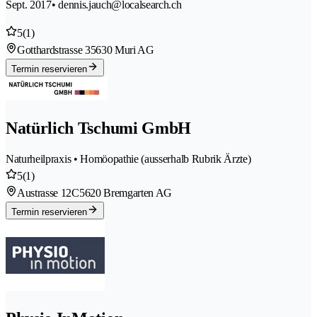
Sept. 2017
• dennis.jauch@localsearch.ch
5
(1)
Gotthardstrasse 3
5630 Muri AG
Termin reservieren
Natürlich Tschumi GmbH
Naturheilpraxis • Homöopathie (ausserhalb Rubrik Ärzte)
5
(1)
Austrasse 12C
5620 Bremgarten AG
Termin reservieren