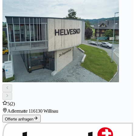
5
(2)
Adlermatte 11
6130 Willisau
Offerte anfragen