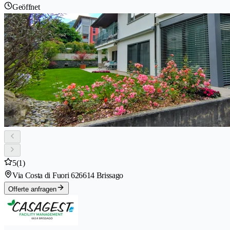
Geöffnet
5
(1)
Via Costa di Fuori 62
6614 Brissago
Offerte anfragen