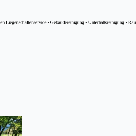
gen Liegenschaftenservice • Gebäudereinigung • Unterhaltsreinigung • R