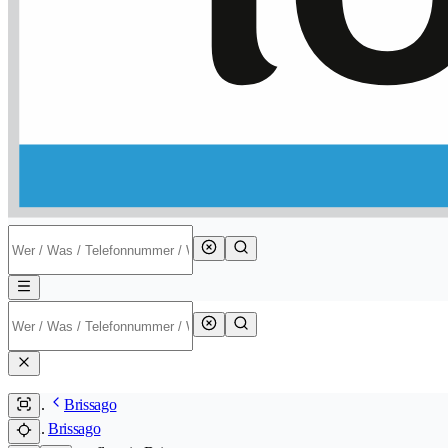
Brissago
Brissago