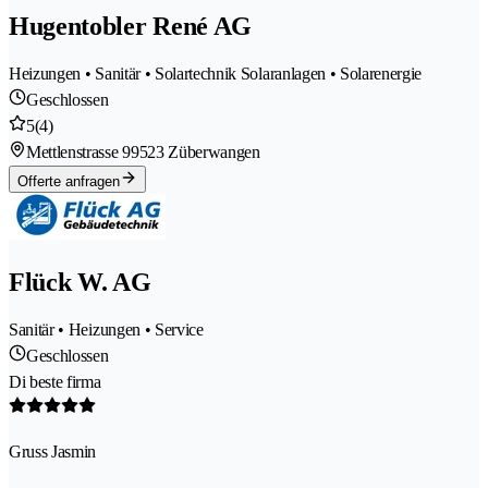
Hugentobler René AG
Heizungen • Sanitär • Solartechnik Solaranlagen • Solarenergie
Geschlossen
5
(4)
Mettlenstrasse 9
9523 Züberwangen
Offerte anfragen
Flück W. AG
Sanitär • Heizungen • Service
Geschlossen
Di beste firma
Gruss Jasmin