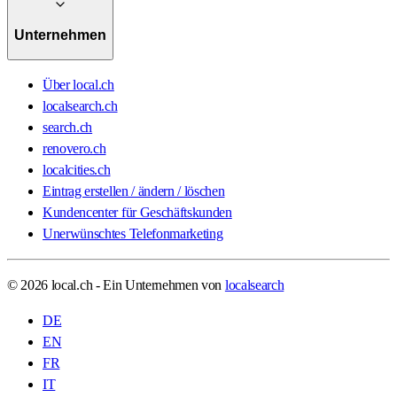
Unternehmen
Über local.ch
localsearch.ch
search.ch
renovero.ch
localcities.ch
Eintrag erstellen / ändern / löschen
Kundencenter für Geschäftskunden
Unerwünschtes Telefonmarketing
© 2026 local.ch - Ein Unternehmen von
localsearch
DE
EN
FR
IT