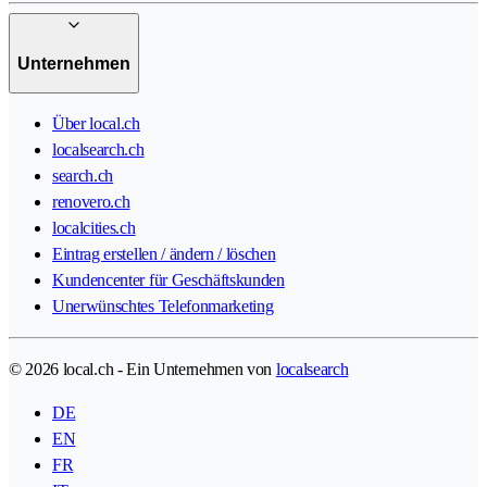
Unternehmen
Über local.ch
localsearch.ch
search.ch
renovero.ch
localcities.ch
Eintrag erstellen / ändern / löschen
Kundencenter für Geschäftskunden
Unerwünschtes Telefonmarketing
© 2026 local.ch - Ein Unternehmen von
localsearch
DE
EN
FR