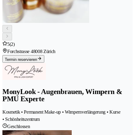
5
(2)
Forchstrasse 4
8008 Zürich
Termin reservieren
MonyLook - Augenbrauen, Wimpern &
PMU Experte
Kosmetik • Permanent Make-up • Wimpernverlängerung • Kurse
• Schönheitszentrum
Geschlossen