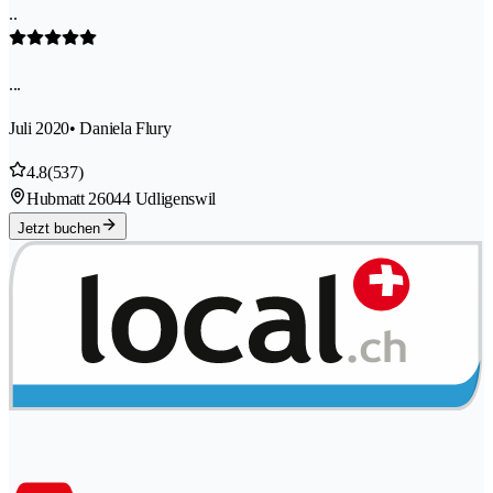
..
...
Juli 2020
• Daniela Flury
4.8
(537)
Hubmatt 2
6044 Udligenswil
Jetzt buchen