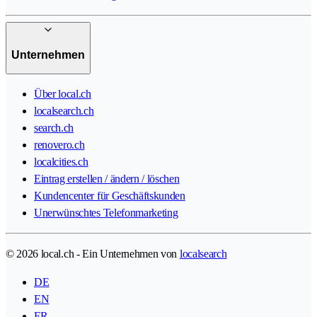
Unternehmen
Über local.ch
localsearch.ch
search.ch
renovero.ch
localcities.ch
Eintrag erstellen / ändern / löschen
Kundencenter für Geschäftskunden
Unerwünschtes Telefonmarketing
© 2026 local.ch - Ein Unternehmen von
localsearch
DE
EN
FR