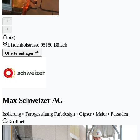
5
(2)
Lindenhofstrasse 9
8180 Bülach
Offerte anfragen
Max Schweizer AG
Isolierung • Farbgestaltung Farbdesign • Gipser • Maler • Fassaden
Geöffnet