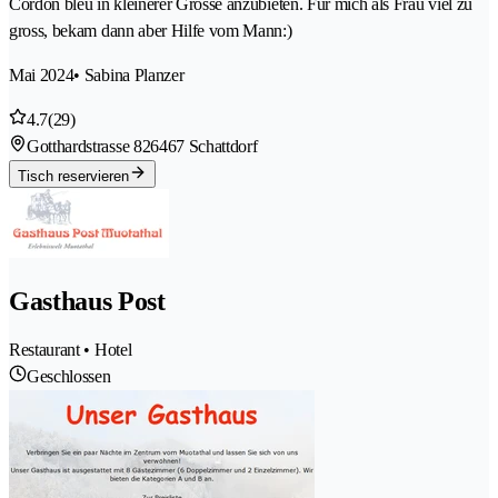
Cordon bleu in kleinerer Grösse anzubieten. Für mich als Frau viel zu
gross, bekam dann aber Hilfe vom Mann:)
Mai 2024
• Sabina Planzer
4.7
(29)
Gotthardstrasse 82
6467 Schattdorf
Tisch reservieren
Gasthaus Post
Restaurant • Hotel
Geschlossen