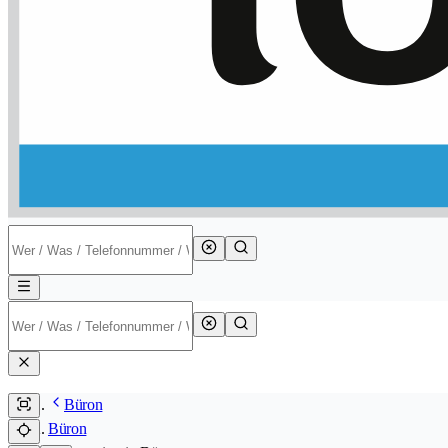
Büron
Büron