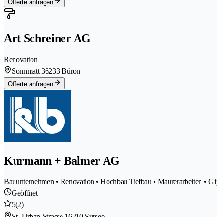
Offerte anfragen
Art Schreiner AG
Renovation
Sonnmatt 3
6233 Büron
Offerte anfragen
Kurmann + Balmer AG
Bauunternehmen • Renovation • Hochbau Tiefbau • Maurerarbeiten • Gip
Geöffnet
5
(2)
St.-Urban-Strasse 1
6210 Sursee