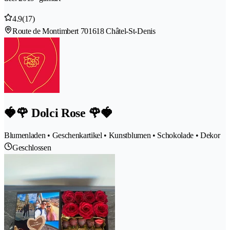
4.9
(17)
Route de Montimbert 70
1618 Châtel-St-Denis
🍓🌹 Dolci Rose 🌹🍓
Blumenladen • Geschenkartikel • Kunstblumen • Schokolade • Dekor
Geschlossen