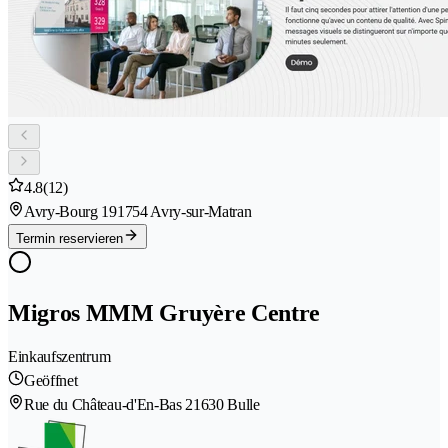
4.8
(12)
Avry-Bourg 19
1754 Avry-sur-Matran
Termin reservieren
Migros MMM Gruyère Centre
Einkaufszentrum
Geöffnet
Rue du Château-d'En-Bas 2
1630 Bulle