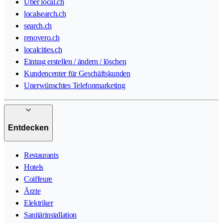
Über local.ch
localsearch.ch
search.ch
renovero.ch
localcities.ch
Eintrag erstellen / ändern / löschen
Kundencenter für Geschäftskunden
Unerwünschtes Telefonmarketing
Entdecken
Restaurants
Hotels
Coiffeure
Ärzte
Elektriker
Sanitärinstallation