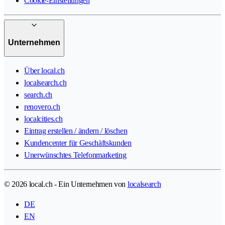
Cookie-Einstellungen
Unternehmen
Über local.ch
localsearch.ch
search.ch
renovero.ch
localcities.ch
Eintrag erstellen / ändern / löschen
Kundencenter für Geschäftskunden
Unerwünschtes Telefonmarketing
© 2026 local.ch - Ein Unternehmen von
localsearch
DE
EN