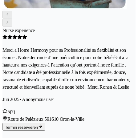
Nurse experience
Merci a Home Harmony pour sa Professionalité sa flexibilité et son
écoute . Notre demande d’une puéricultrice pour notre bébé était a la
hauteur a nos exigences à l’attention qu’ont portent à notre famille .
Notre candidate a été professionnelle à la fois expérimentée, douce,
rassurante et discrète, capable d’offrir un environnement harmonieux,
structuré et bienveillant auprès de notre bébé . Merci Ronen & Leslie
Juli 2025
• Anonymous user
5
(7)
Route de Palézieux 59
1610 Oron-la-Ville
Termin reservieren