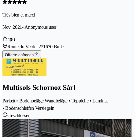
Très bien et merci
Nov. 2021
• Anonymous user
4
(8)
Route du Verdel 22
1630 Bulle
Offerte anfragen
Multisols Schornoz Sàrl
Parkett • Bodenbeläge Wandbeläge • Teppiche • Laminat
• Bodenschleifen Versiegeln
Geschlossen