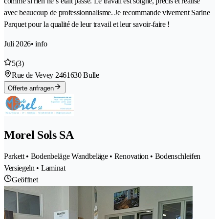
comme si rien ne s’était passé. Le travail est soigné, précis et réalisé
avec beaucoup de professionnalisme. Je recommande vivement Sarine
Parquet pour la qualité de leur travail et leur savoir-faire !
Juli 2026
• info
5
(3)
Rue de Vevey 246
1630 Bulle
Offerte anfragen
Morel Sols SA
Parkett • Bodenbeläge Wandbeläge • Renovation • Bodenschleifen
Versiegeln • Laminat
Geöffnet