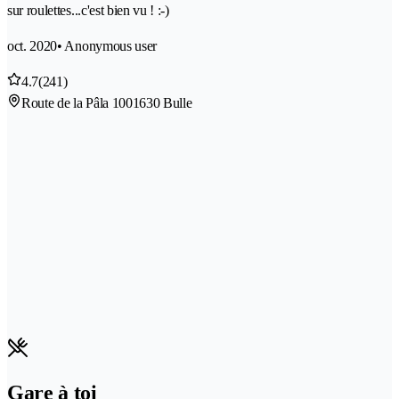
sur roulettes...c'est bien vu ! :-)
oct. 2020
• Anonymous user
4.7
(241)
Route de la Pâla 100
1630 Bulle
Gare à toi