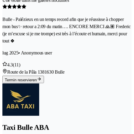
Une étoile dans me galères nocturnes
Bulle - Palézieux en un temps record afin que je réussisse à chopper
mon bus✨ retour a 2:09 du matin…. ENCORE MERCI 🙏🏽 Frederic
(je m’excuse si je me trompe) est très à l’écoute et humain, merci pour
tout 🍀
lug 2025
• Anonymous user
4.3
(11)
Route de la Pâla 138
1630 Bulle
Termin reservieren
Taxi Bulle ABA