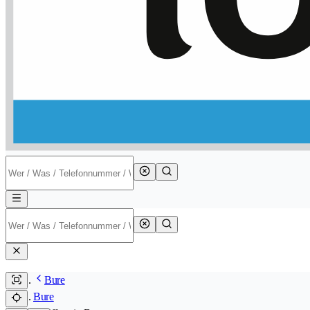
Bure
Bure