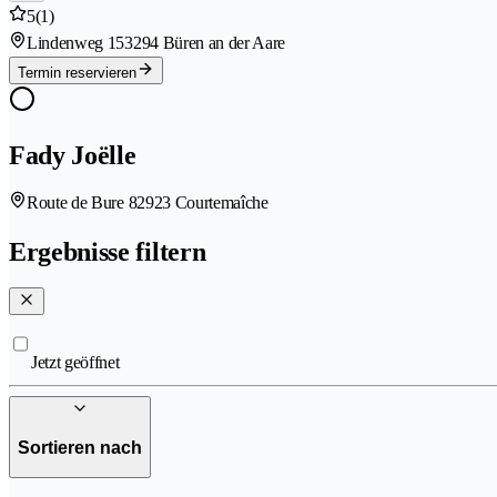
5
(1)
Lindenweg 15
3294 Büren an der Aare
Termin reservieren
Fady Joëlle
Route de Bure 8
2923 Courtemaîche
Ergebnisse filtern
Jetzt geöffnet
Sortieren nach