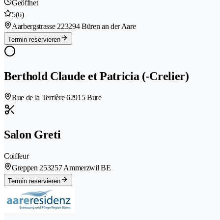
Geöffnet
5
(6)
Aarbergstrasse 22
3294 Büren an der Aare
Termin reservieren
Berthold Claude et Patricia (-Crelier)
Rue de la Terrière 6
2915 Bure
Salon Greti
Coiffeur
Greppen 25
3257 Ammerzwil BE
Termin reservieren