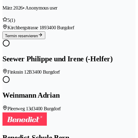
März 2026
• Anonymous user
5
(1)
Kirchbergstrasse 189
3400 Burgdorf
Termin reservieren
Seewer Philippe und Irene (-Helfer)
Finkrain 12B
3400 Burgdorf
Weinmann Adrian
Pleerweg 13d
3400 Burgdorf
Benedict-Schule Bern